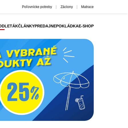
Poľovnícke potreby
Záclony
Matrace
OD
LETÁK
ČLÁNKY
PREDAJNE
POKLÁDKA
E-SHOP