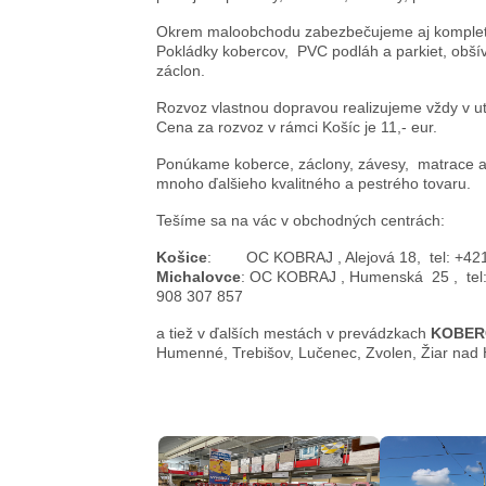
Okrem maloobchodu zabezbečujeme aj kompletn
Pokládky kobercov, PVC podláh a parkiet, obšíva
záclon.
Rozvoz vlastnou dopravou realizujeme vždy v ut
Cena za rozvoz v rámci Košíc je 11,- eur.
Ponúkame koberce, záclony, závesy, matrace a
mnoho ďalšieho kvalitného a pestrého tovaru.
Tešíme sa na vác v obchodných centrách:
Košice
: OC KOBRAJ , Alejová 18, tel: +421
Michalovce
: OC KOBRAJ , Humenská 25 , tel:
908 307 857
a tiež v ďalších mestách v prevádzkach
KOBER
Humenné, Trebišov, Lučenec, Zvolen, Žiar nad