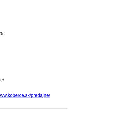
5:
e/
/www.koberce.sk/predajne/